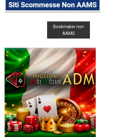
Bookmaker non
AAMS