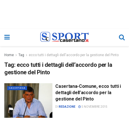
Home
Tag
ecco tutti i dettagli dell'accordo per la gestione del Pinto
Tag:
ecco tutti i dettagli dell’accordo per la
gestione del Pinto
Casertana-Comune, ecco tutti i
CASERTANA
dettagli dell’accordo per la
gestione del Pinto
DI
REDAZIONE
5 NOVEMBRE 2015