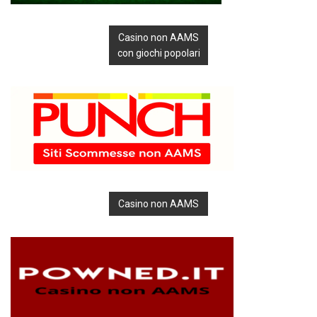
Casino non AAMS
con giochi popolari
Casino non AAMS