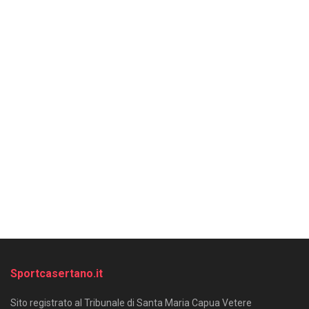
Sportcasertano.it
Sito registrato al Tribunale di Santa Maria Capua Vetere