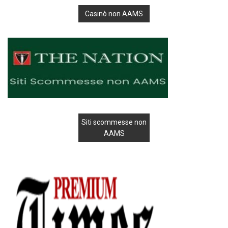
Casinò non AAMS
Siti scommesse non
AAMS