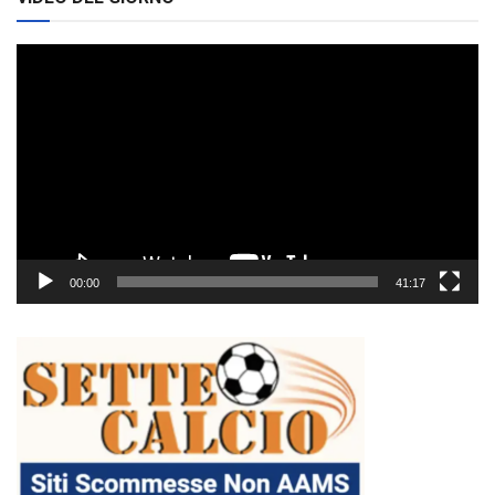
Video
Player
00:00
41:17