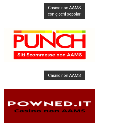
Casino non AAMS
con giochi popolari
Casino non AAMS