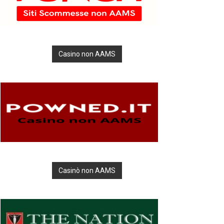
Casino non AAMS
Casinò non AAMS