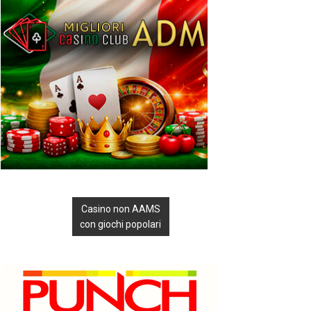
Casino non AAMS
con giochi popolari