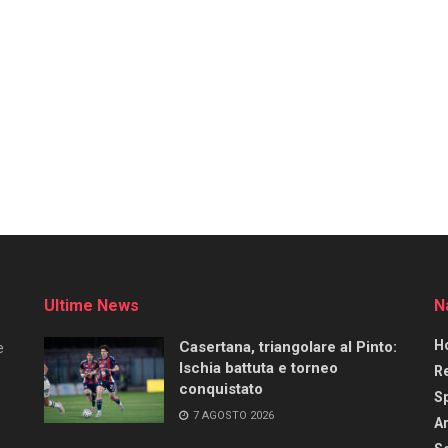
Ultime News
N
H
Casertana, triangolare al Pinto:
e
Ischia battuta e torneo
R
conquistato
S
7 AGOSTO 2026
Ar