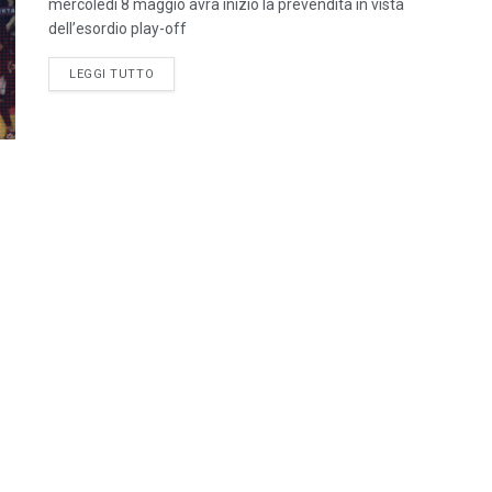
mercoledì 8 maggio avrà inizio la prevendita in vista
dell’esordio play-off
LEGGI TUTTO