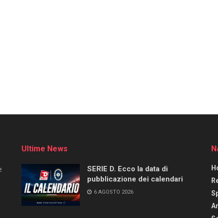
Ultime News
N
H
SERIE D. Ecco la data di
e
pubblicazione dei calendari
R
6 AGOSTO 2026
S
Ar