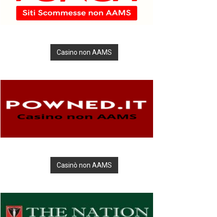
Casino non AAMS
Casinò non AAMS