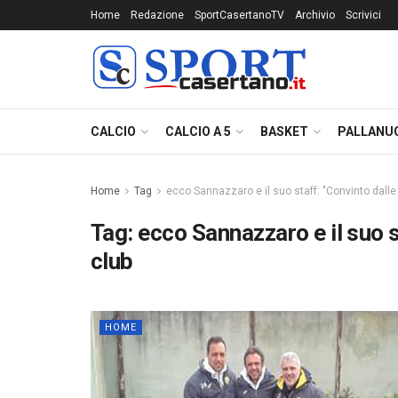
Home
Redazione
SportCasertanoTV
Archivio
Scrivici
CALCIO
CALCIO A 5
BASKET
PALLANU
Home
Tag
ecco Sannazzaro e il suo staff: "Convinto dalle
Tag:
ecco Sannazzaro e il suo s
club
HOME