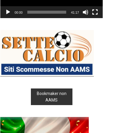
00:00
41:17
Bookmaker non
AAMS