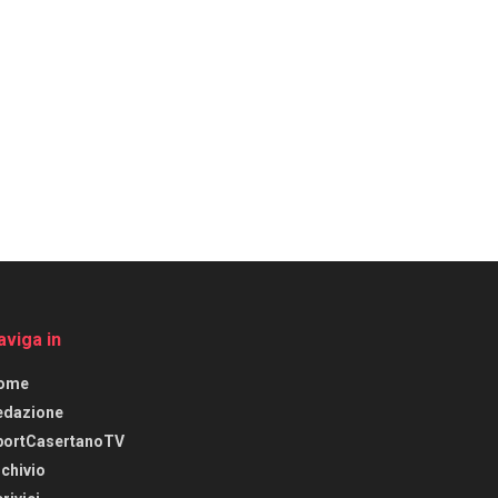
aviga in
ome
edazione
portCasertanoTV
chivio