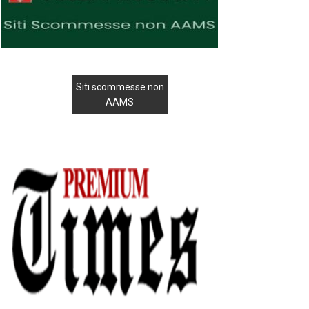
Siti scommesse non
AAMS