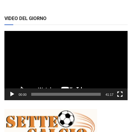
VIDEO DEL GIORNO
Video
Player
00:00
41:17