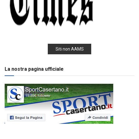
Siti non AAMS
La nostra pagina ufficiale