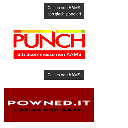
Casino non AAMS
con giochi popolari
Casino non AAMS