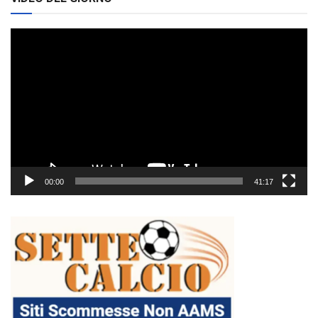
Video
Player
00:00
41:17