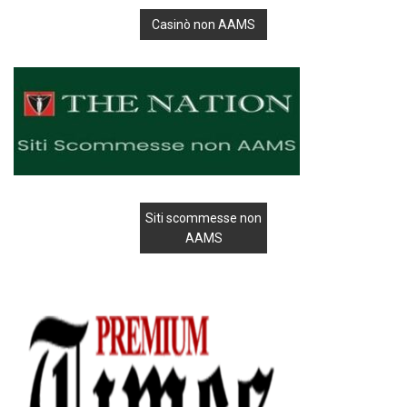
Casinò non AAMS
Siti scommesse non
AAMS