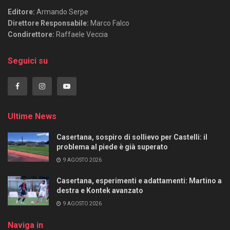
Editore:
Armando Serpe
Direttore Responsabile:
Marco Falco
Condirettore:
Raffaele Veccia
Seguici su
Ultime News
Casertana, sospiro di sollievo per Castelli: il
problema al piede è già superato
9 AGOSTO 2026
Casertana, esperimenti e adattamenti: Martino a
destra e Kontek avanzato
9 AGOSTO 2026
Naviga in