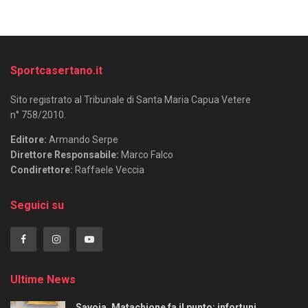
Sportcasertano.it
Sito registrato al Tribunale di Santa Maria Capua Vetere
n° 758/2010.
Editore:
Armando Serpe
Direttore Responsabile:
Marco Falco
Condirettore:
Raffaele Veccia
Seguici su
Ultime News
Savoia, Matachione fa il punto: infortuni,