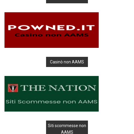
Casinò non AAMS
Siti scommesse non
AAMS