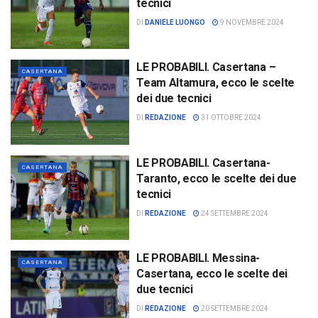
tecnici
DI
DANIELE LUONGO
9 NOVEMBRE 2024
LE PROBABILI. Casertana –
CASERTANA
Team Altamura, ecco le scelte
dei due tecnici
DI
REDAZIONE
31 OTTOBRE 2024
LE PROBABILI. Casertana-
CASERTANA
Taranto, ecco le scelte dei due
tecnici
DI
REDAZIONE
24 SETTEMBRE 2024
LE PROBABILI. Messina-
CASERTANA
Casertana, ecco le scelte dei
due tecnici
DI
REDAZIONE
20 SETTEMBRE 2024