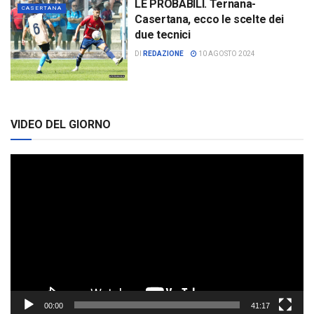
LE PROBABILI. Ternana-
CASERTANA
Casertana, ecco le scelte dei
due tecnici
DI
REDAZIONE
10 AGOSTO 2024
VIDEO DEL GIORNO
Video
Player
00:00
41:17