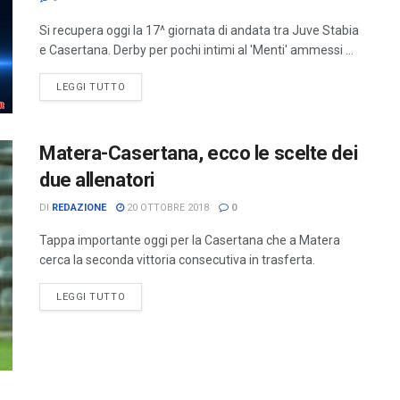
Si recupera oggi la 17^ giornata di andata tra Juve Stabia
e Casertana. Derby per pochi intimi al 'Menti' ammessi ...
LEGGI TUTTO
Matera-Casertana, ecco le scelte dei
due allenatori
DI
REDAZIONE
20 OTTOBRE 2018
0
Tappa importante oggi per la Casertana che a Matera
cerca la seconda vittoria consecutiva in trasferta.
LEGGI TUTTO