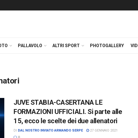
OTO
PALLAVOLO
ALTRI SPORT
PHOTOGALLERY
VI
natori
JUVE STABIA-CASERTANA LE
FORMAZIONI UFFICIALI. Si parte alle
15, ecco le scelte dei due allenatori
DI
DAL NOSTRO INVIATO ARMANDO SERPE
27 GENNAIO 2021
0