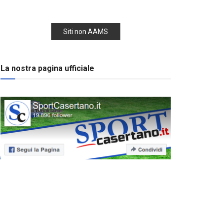
Siti non AAMS
La nostra pagina ufficiale