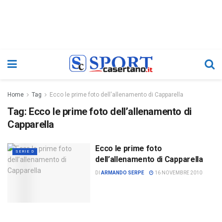
Home
Tag
Ecco le prime foto dell'allenamento di Capparella
Tag:
Ecco le prime foto dell’allenamento di
Capparella
Ecco le prime foto
SERIE D
dell’allenamento di Capparella
DI
ARMANDO SERPE
16 NOVEMBRE 2010