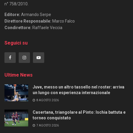
n° 758/2010.
Editore:
Armando Serpe
Direttore Responsabile:
Marco Falco
Condirettore:
Raffaele Veccia
Seguici su
Ultime News
Juve, messo un altro tassello nel roster: arriva
un lungo con esperienza internazionale
8 AGOSTO 2026
Casertana, triangolare al Pinto: Ischia battuta e
torneo conquistato
7 AGOSTO 2026