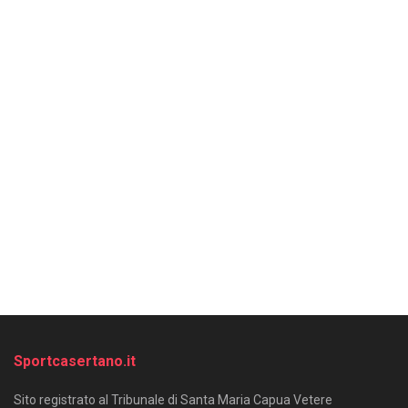
Sportcasertano.it
Sito registrato al Tribunale di Santa Maria Capua Vetere