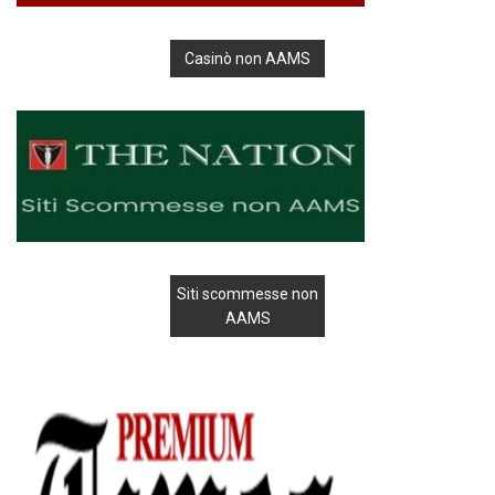
Casinò non AAMS
Siti scommesse non
AAMS