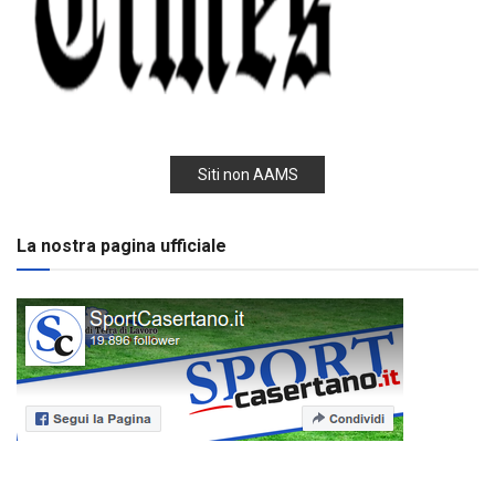
Siti non AAMS
La nostra pagina ufficiale