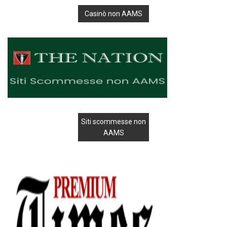
Casinò non AAMS
Siti scommesse non
AAMS