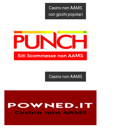
Casino non AAMS
con giochi popolari
Casino non AAMS