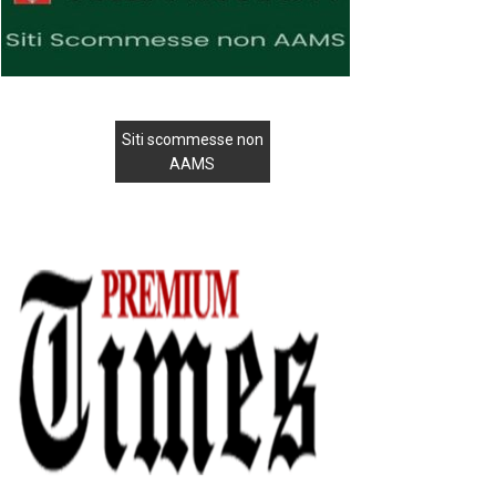
Siti scommesse non
AAMS