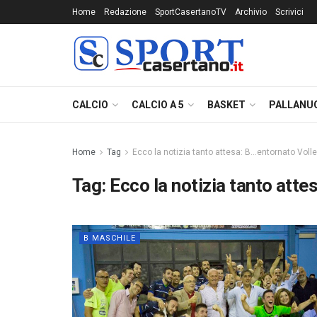
Home
Redazione
SportCasertanoTV
Archivio
Scrivici
CALCIO
CALCIO A 5
BASKET
PALLANU
Home
Tag
Ecco la notizia tanto attesa: B...entornato Vol
Tag:
Ecco la notizia tanto att
B MASCHILE