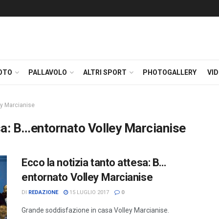
OTO
PALLAVOLO
ALTRI SPORT
PHOTOGALLERY
VI
ley Marcianise
esa: B…entornato Volley Marcianise
Ecco la notizia tanto attesa: B…
entornato Volley Marcianise
DI
REDAZIONE
15 LUGLIO 2017
0
Grande soddisfazione in casa Volley Marcianise.