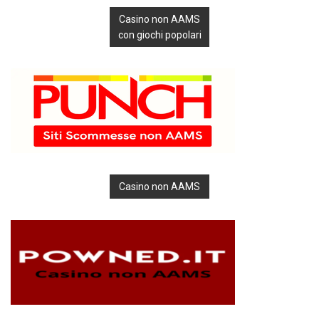
Casino non AAMS
con giochi popolari
Casino non AAMS