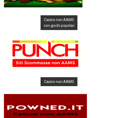
Casino non AAMS
con giochi popolari
Casino non AAMS