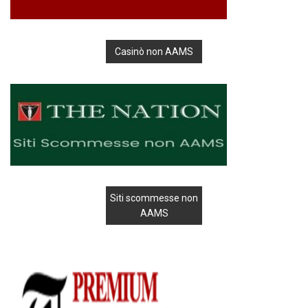
Casinò non AAMS
Siti scommesse non
AAMS