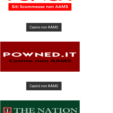
Casino non AAMS
Casinò non AAMS