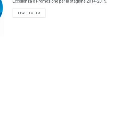
Eccellenza e Promozione per la stagione 2014-2015.
LEGGI TUTTO