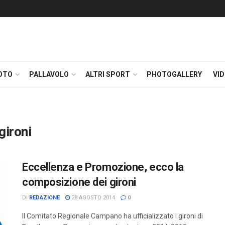
OTO
PALLAVOLO
ALTRI SPORT
PHOTOGALLERY
VI
gironi
Eccellenza e Promozione, ecco la
composizione dei gironi
DI
REDAZIONE
28 AGOSTO 2014
0
Il Comitato Regionale Campano ha ufficializzato i gironi di