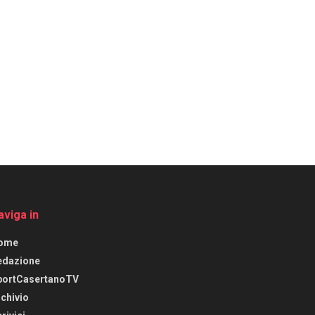
aviga in
ome
edazione
portCasertanoTV
chivio