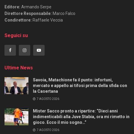
Editore:
Armando Serpe
Direttore Responsabile:
Marco Falco
Condirettore:
Raffaele Veccia
Seguici su
Ultime News
Savoia, Matachione fa il punto: infortuni,
mercato e appello ai tifosi prima della sfida con
la Casertana
7 AGOSTO 2026
Mister Sacco pronto a ripartire: “Dieci anni
indimenticabili alla Juve Stabia, ora mi rimetto in
gioco. Ecco il mio sogno…”
7 AGOSTO 2026