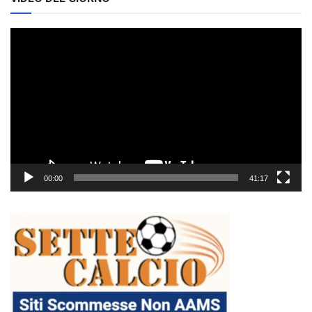
Video
Player
00:00
41:17