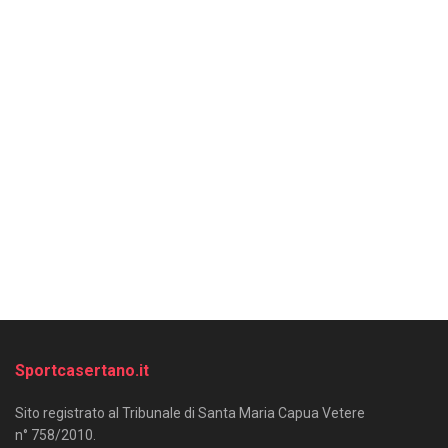
Sportcasertano.it
Sito registrato al Tribunale di Santa Maria Capua Vetere
n° 758/2010.