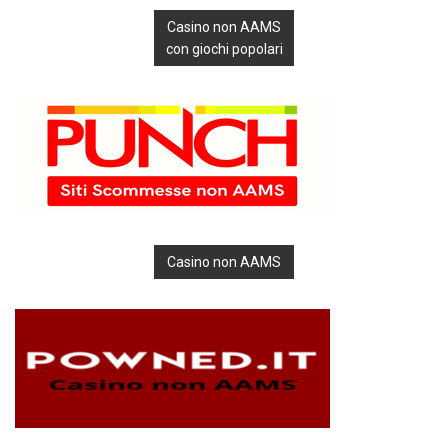
Casino non AAMS
con giochi popolari
Casino non AAMS