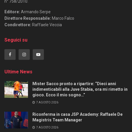
n° 758/2010.
Editore:
Armando Serpe
Direttore Responsabile:
Marco Falco
Condirettore:
Raffaele Veccia
Seguici su
Ultime News
Mister Sacco pronto a ripartire: “Dieci anni
indimenticabili alla Juve Stabia, ora mi rimetto in
gioco. Ecco il mio sogno…”
7 AGOSTO 2026
Riconferma in casa JSP Academy: Raffaele De
Magistris Team Manager
7 AGOSTO 2026