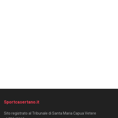
Sportcasertano.it
Sito registrato al Tribunale di Santa Maria Capua Vetere