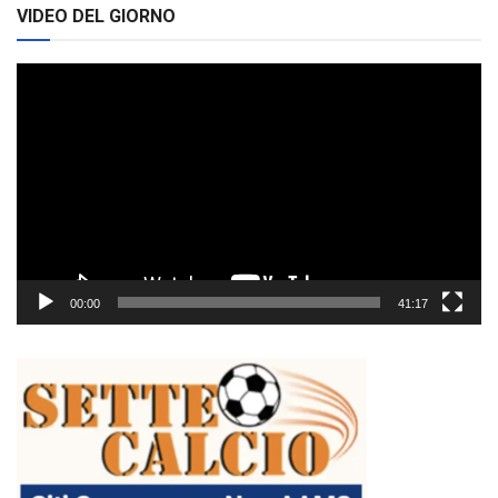
VIDEO DEL GIORNO
Video
Player
00:00
41:17