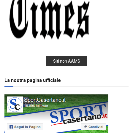
Siti non AAMS
La nostra pagina ufficiale