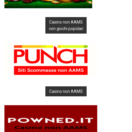
Casino non AAMS
con giochi popolari
Casino non AAMS