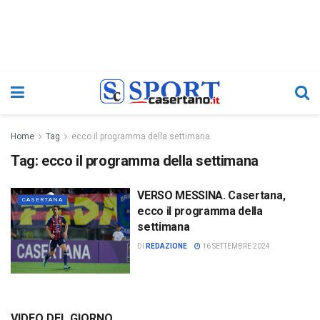
Home
Tag
ecco il programma della settimana
Tag:
ecco il programma della settimana
VERSO MESSINA. Casertana,
CASERTANA
ecco il programma della
settimana
DI
REDAZIONE
16 SETTEMBRE 2024
VIDEO DEL GIORNO