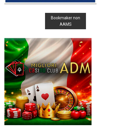
Bookmaker non
AAMS