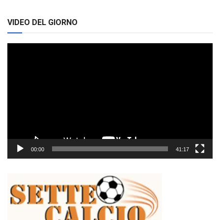
VIDEO DEL GIORNO
Video
Player
00:00
41:17