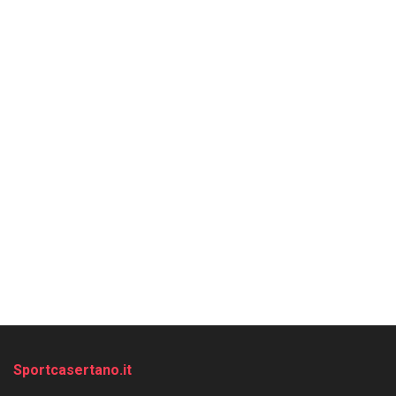
Sportcasertano.it