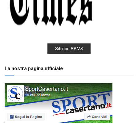
Siti non AAMS
La nostra pagina ufficiale