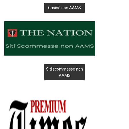
Casinò non AAMS
Siti scommesse non
AAMS