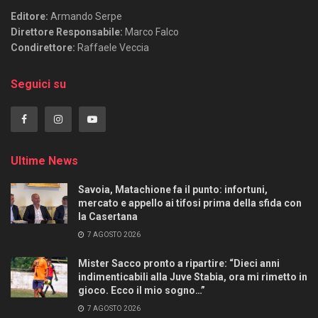
Editore:
Armando Serpe
Direttore Responsabile:
Marco Falco
Condirettore:
Raffaele Veccia
Seguici su
Ultime News
Savoia, Matachione fa il punto: infortuni,
mercato e appello ai tifosi prima della sfida con
la Casertana
7 AGOSTO 2026
Mister Sacco pronto a ripartire: “Dieci anni
indimenticabili alla Juve Stabia, ora mi rimetto in
gioco. Ecco il mio sogno…”
7 AGOSTO 2026