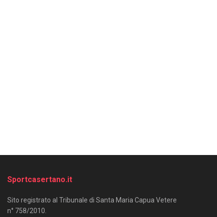
Sportcasertano.it
Sito registrato al Tribunale di Santa Maria Capua Vetere
n° 758/2010.