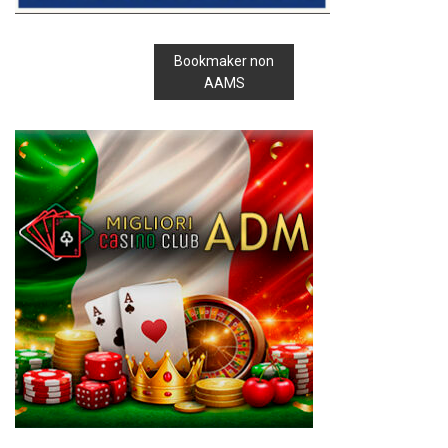
Bookmaker non
AAMS