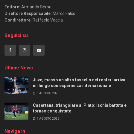
Editore:
Armando Serpe
Direttore Responsabile:
Marco Falco
Condirettore:
Raffaele Veccia
Seguici su
Ultime News
Juve, messo un altro tassello nel roster: arriva
un lungo con esperienza internazionale
8 AGOSTO 2026
Casertana, triangolare al Pinto: Ischia battuta e
torneo conquistato
7 AGOSTO 2026
Naviga in