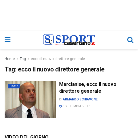
Home
Tag
ecco il nuovo direttore generale
Tag:
ecco il nuovo direttore generale
Marcianise, ecco il nuovo
HOME
direttore generale
DI
ARMANDO SCHIAVONE
3 SETTEMBRE 2017
VIDEO DEL GIORNO