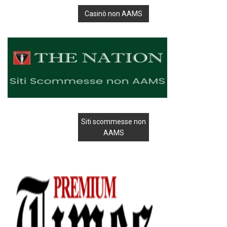
Casinò non AAMS
Siti scommesse non
AAMS