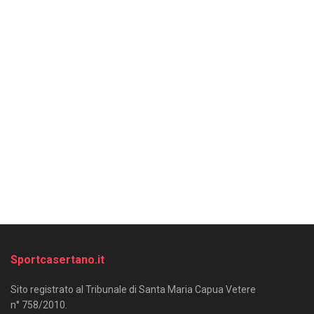
Sportcasertano.it
Sito registrato al Tribunale di Santa Maria Capua Vetere
n° 758/2010.