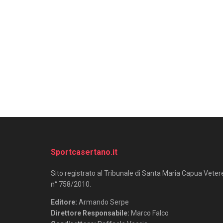
Sportcasertano.it
Sito registrato al Tribunale di Santa Maria Capua Veter
n° 758/2010.
Editore:
Armando Serpe
Direttore Responsabile:
Marco Falco