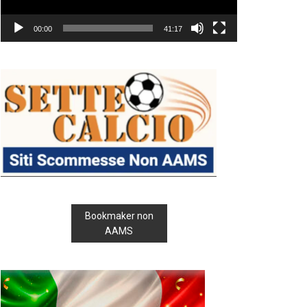
00:00
41:17
Bookmaker non
AAMS