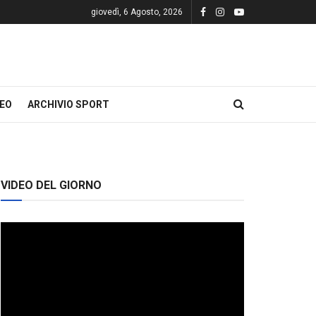
giovedì, 6 Agosto, 2026
DEO
ARCHIVIO SPORT
VIDEO DEL GIORNO
Video
Player