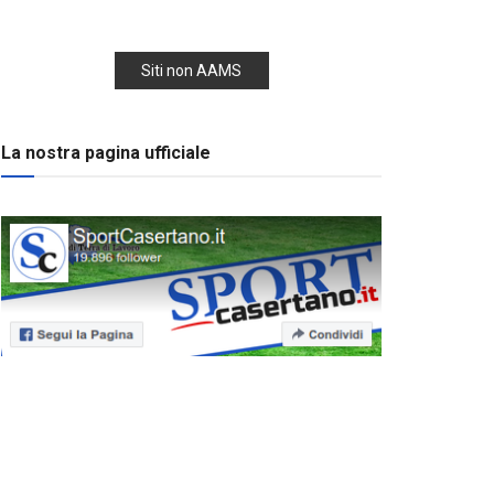
Siti non AAMS
La nostra pagina ufficiale