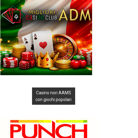
Casino non AAMS
con giochi popolari