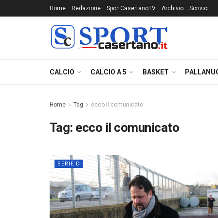
Home
Redazione
SportCasertanoTV
Archivio
Scrivici
CALCIO
CALCIO A 5
BASKET
PALLANU
Home
Tag
ecco il comunicato
Tag:
ecco il comunicato
SERIE D