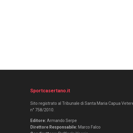
Sportcasertano.it
Sito registrato al Tribunale di Santa Maria Capua Veter
n° 758/2010.
Editore:
Armando Serpe
Direttore Responsabile:
Marco Falco