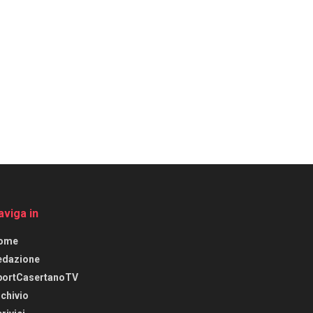
aviga in
ome
edazione
portCasertanoTV
chivio