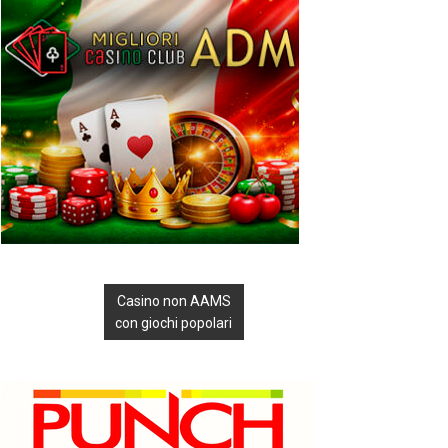
Casino non AAMS
con giochi popolari