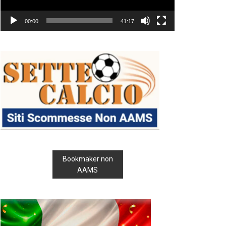
00:00
41:17
Bookmaker non
AAMS