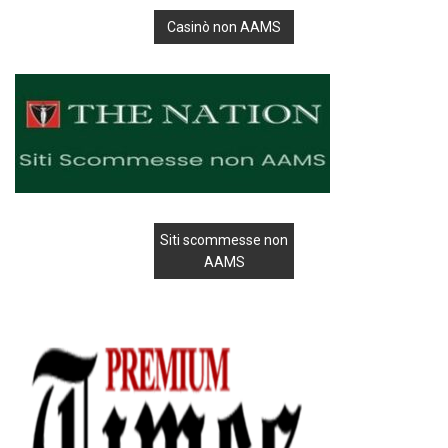
Casinò non AAMS
Siti scommesse non
AAMS