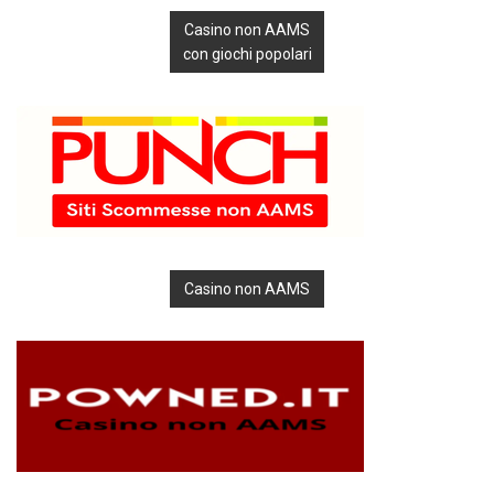
Casino non AAMS
con giochi popolari
Casino non AAMS