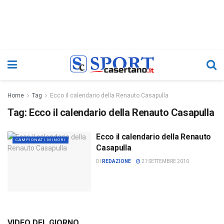
Home
Tag
Ecco il calendario della Renauto Casapulla
Tag:
Ecco il calendario della Renauto Casapulla
Ecco il calendario della Renauto
CAMPIONATI MINORI
Casapulla
DI
REDAZIONE
21 SETTEMBRE 2010
VIDEO DEL GIORNO