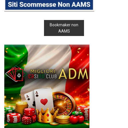
Bookmaker non
AAMS