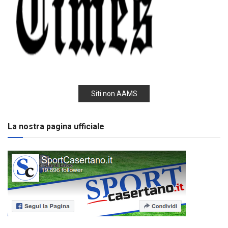
Siti non AAMS
La nostra pagina ufficiale