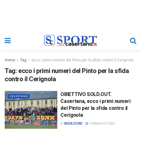
Home
Tag
ecco i primi numeri del Pinto per la sfida contro il Cerignola
Tag:
ecco i primi numeri del Pinto per la sfida
contro il Cerignola
OBIETTIVO SOLD.OUT.
CASERTANA
Casertana, ecco i primi numeri
del Pinto per la sfida contro il
Cerignola
DI
REDAZIONE
10 MAGGIO 2024