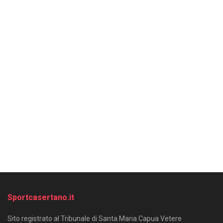
Sportcasertano.it
Sito registrato al Tribunale di Santa Maria Capua Vetere