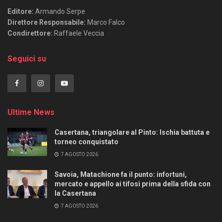
Editore:
Armando Serpe
Direttore Responsabile:
Marco Falco
Condirettore:
Raffaele Veccia
Seguici su
Ultime News
Casertana, triangolare al Pinto: Ischia battuta e
torneo conquistato
7 AGOSTO 2026
Savoia, Matachione fa il punto: infortuni,
mercato e appello ai tifosi prima della sfida con
la Casertana
7 AGOSTO 2026