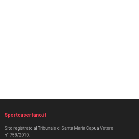
Sportcasertano.it
Sito registrato al Tribunale di Santa Maria Capua Vetere
n° 758/2010.