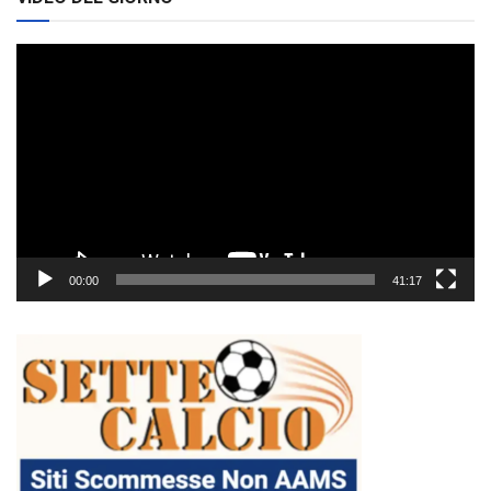
Video
Player
00:00
41:17