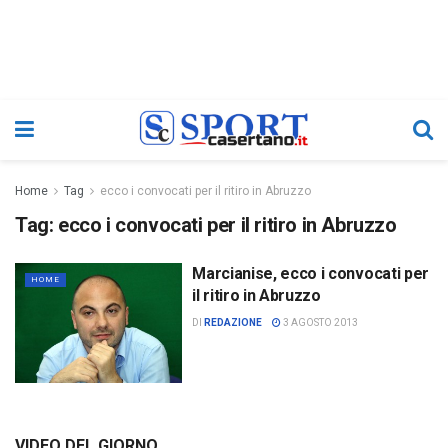
Home
Tag
ecco i convocati per il ritiro in Abruzzo
Tag:
ecco i convocati per il ritiro in Abruzzo
Marcianise, ecco i convocati per
HOME
il ritiro in Abruzzo
DI
REDAZIONE
3 AGOSTO 2013
VIDEO DEL GIORNO