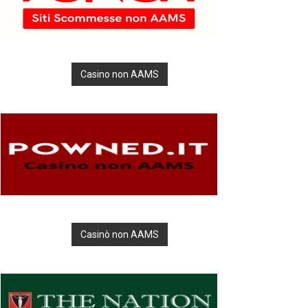
Casino non AAMS
Casinò non AAMS