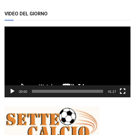
VIDEO DEL GIORNO
Video
Player
00:00
41:17