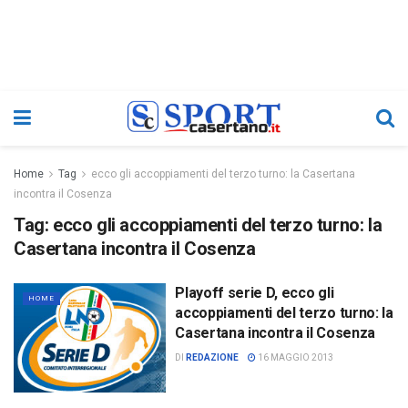
Home
Tag
ecco gli accoppiamenti del terzo turno: la Casertana
incontra il Cosenza
Tag:
ecco gli accoppiamenti del terzo turno: la
Casertana incontra il Cosenza
Playoff serie D, ecco gli
HOME
accoppiamenti del terzo turno: la
Casertana incontra il Cosenza
DI
REDAZIONE
16 MAGGIO 2013