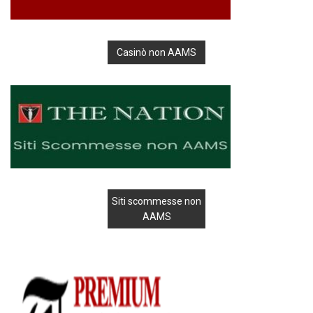
Casinò non AAMS
Siti scommesse non
AAMS