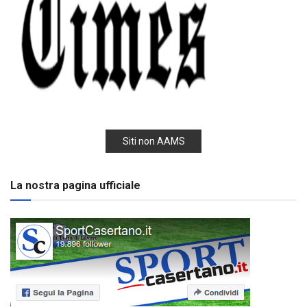
Siti non AAMS
La nostra pagina ufficiale