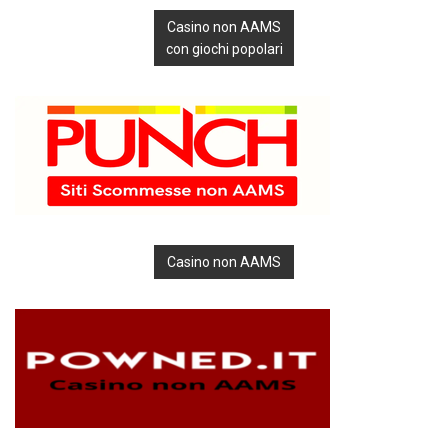
Casino non AAMS
con giochi popolari
Casino non AAMS