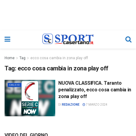
Home
Tag
ecco cosa cambia in zona play off
Tag:
ecco cosa cambia in zona play off
NUOVA CLASSIFICA. Taranto
CALCIO
penalizzato, ecco cosa cambia in
zona play off
DI
REDAZIONE
7 MARZO 2024
VIDEO DEL GIORNO