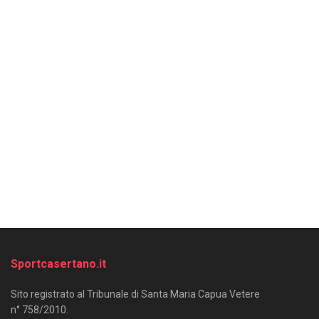
Sportcasertano.it
Sito registrato al Tribunale di Santa Maria Capua Vetere
n° 758/2010.