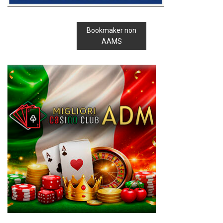
Bookmaker non
AAMS