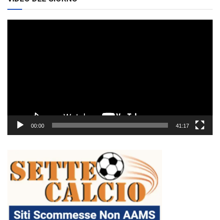
Video
Player
00:00
41:17