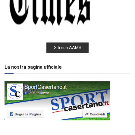
Siti non AAMS
La nostra pagina ufficiale