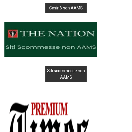
Casinò non AAMS
Siti scommesse non
AAMS