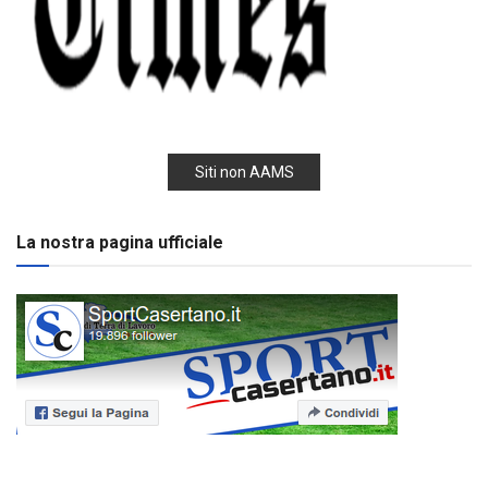
Siti non AAMS
La nostra pagina ufficiale