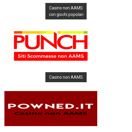
Casino non AAMS
con giochi popolari
Casino non AAMS