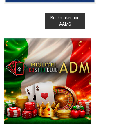
Bookmaker non
AAMS