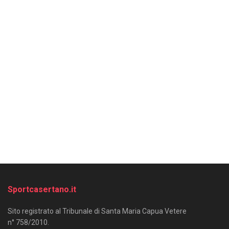
Sportcasertano.it
Sito registrato al Tribunale di Santa Maria Capua Vetere
n° 758/2010.