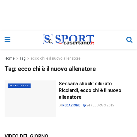
Home
Tag
ecco chi è il nuovo allenatore
Tag:
ecco chi è il nuovo allenatore
Sessana shock: silurato
ECCELLENZA
Ricciardi, ecco chi è il nuovo
allenatore
DI
REDAZIONE
24 FEBBRAIO 2015
VIDEO DEL GIORNO