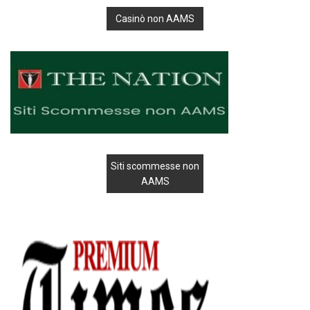
Casinò non AAMS
Siti scommesse non
AAMS