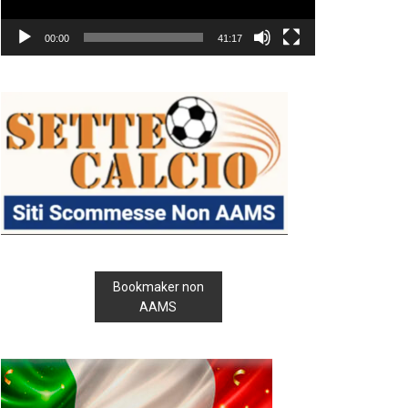
00:00
41:17
Bookmaker non
AAMS