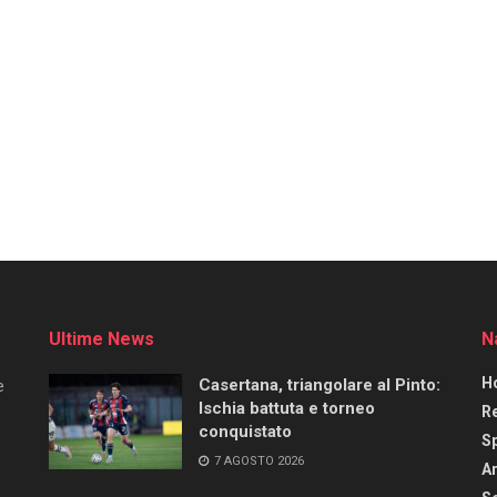
Ultime News
N
H
Casertana, triangolare al Pinto:
e
Ischia battuta e torneo
R
conquistato
S
7 AGOSTO 2026
Ar