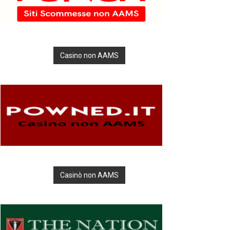
Casino non AAMS
Casinò non AAMS