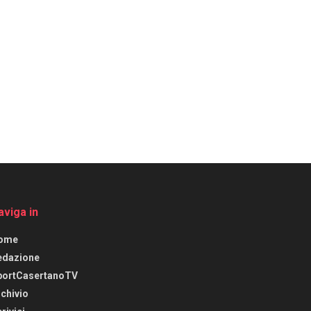
aviga in
ome
edazione
portCasertanoTV
chivio