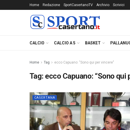
Home
Redazione
SportCasertanoTV
Archivio
Scrivici
CALCIO
CALCIO A 5
BASKET
PALLANU
Home
Tag
ecco Capuano: "Sono qui per vincere"
Tag:
ecco Capuano: “Sono qui p
CASERTANA