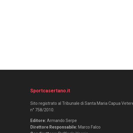
Sportcasertano.it
Sito registrato al Tribunale di Santa Maria Capua Veter
n° 758/2010.
Editore:
Armando Serpe
Direttore Responsabile:
Marco Falco