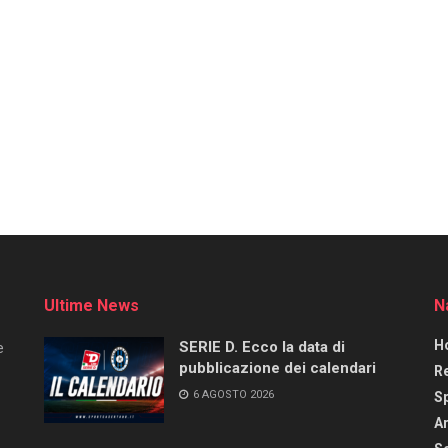
Ultime News
N
H
SERIE D. Ecco la data di
e
pubblicazione dei calendari
R
6 AGOSTO 2026
S
Ar