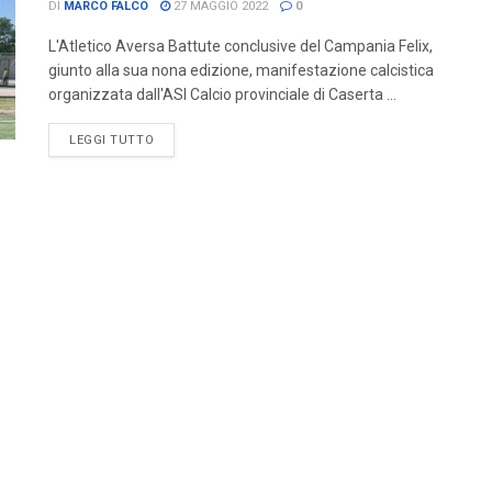
DI
MARCO FALCO
27 MAGGIO 2022
0
L'Atletico Aversa Battute conclusive del Campania Felix,
giunto alla sua nona edizione, manifestazione calcistica
organizzata dall'ASI Calcio provinciale di Caserta ...
LEGGI TUTTO