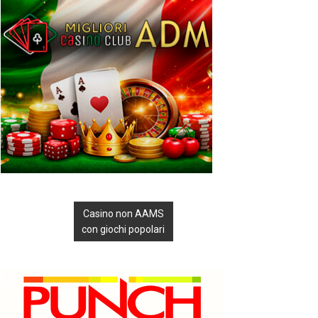
Casino non AAMS
con giochi popolari