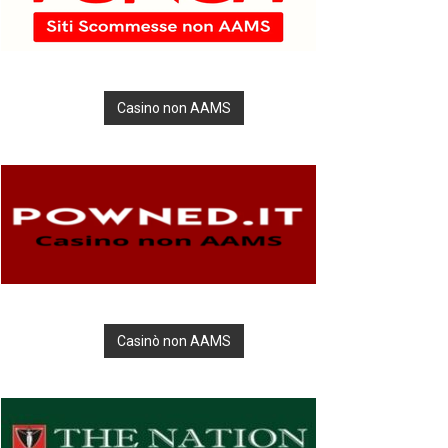
Casino non AAMS
Casinò non AAMS