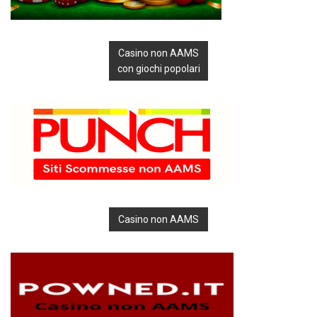
Casino non AAMS
con giochi popolari
Casino non AAMS