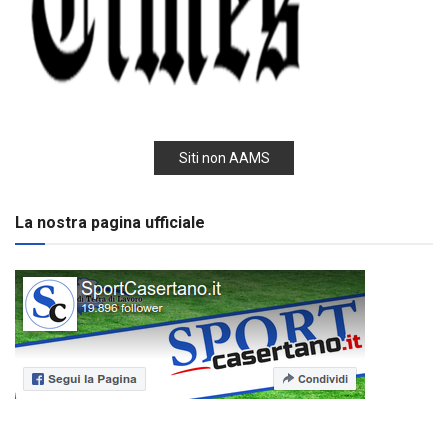
Siti non AAMS
La nostra pagina ufficiale