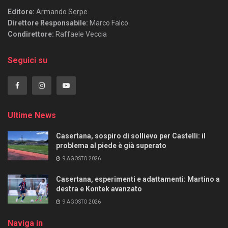
Editore:
Armando Serpe
Direttore Responsabile:
Marco Falco
Condirettore:
Raffaele Veccia
Seguici su
Ultime News
Casertana, sospiro di sollievo per Castelli: il
problema al piede è già superato
9 AGOSTO 2026
Casertana, esperimenti e adattamenti: Martino a
destra e Kontek avanzato
9 AGOSTO 2026
Naviga in