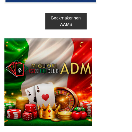
Bookmaker non
AAMS