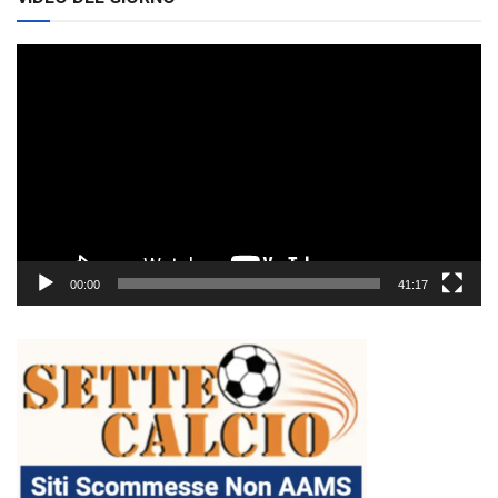
Video
Player
00:00
41:17