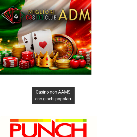
Casino non AAMS
con giochi popolari