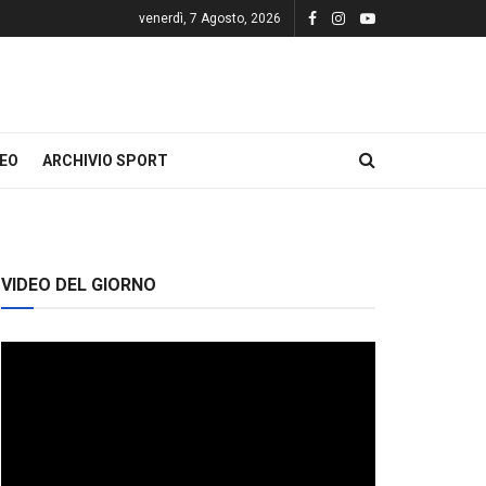
venerdì, 7 Agosto, 2026
DEO
ARCHIVIO SPORT
VIDEO DEL GIORNO
Video
Player