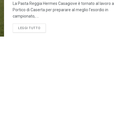
La Pasta Reggia Hermes Casagiove è tornato al lavoro a
Portico di Caserta per preparare al meglio l’esordio in
campionato, ...
LEGGI TUTTO