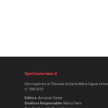
Sportcasertano.it
Sito registrato al Tribunale di Santa Maria Capua Veter
n° 758/2010.
Editore:
Armando Serpe
Direttore Responsabile:
Marco Falco