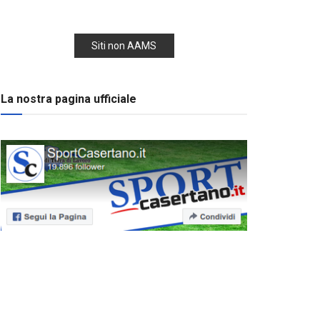
Siti non AAMS
La nostra pagina ufficiale