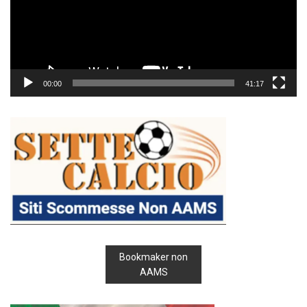
00:00
41:17
Bookmaker non
AAMS