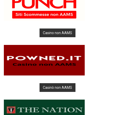
Casino non AAMS
Casinò non AAMS