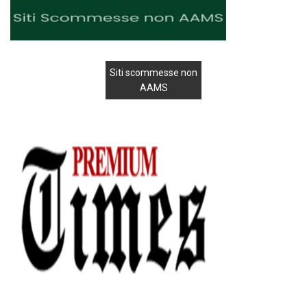
Siti scommesse non
AAMS