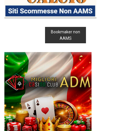
Bookmaker non
AAMS