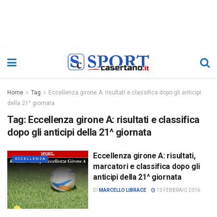
Home
Tag
Eccellenza girone A: risultati e classifica dopo gli anticipi
della 21^ giornata
Tag:
Eccellenza girone A: risultati e classifica
dopo gli anticipi della 21^ giornata
Eccellenza girone A: risultati,
ECCELLENZA
marcatori e classifica dopo gli
anticipi della 21^ giornata
DI
MARCELLO LIBRACE
13 FEBBRAIO 2016