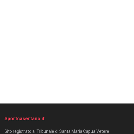
Sportcasertano.it
Sito registrato al Tribunale di Santa Maria Capua Vetere