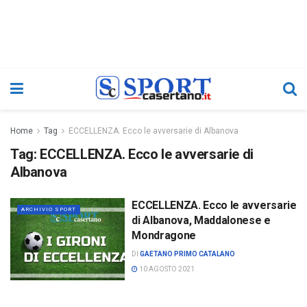
Home
Tag
ECCELLENZA. Ecco le avversarie di Albanova
Tag:
ECCELLENZA. Ecco le avversarie di
Albanova
ECCELLENZA. Ecco le avversarie
ARCHIVIO SPORT
di Albanova, Maddalonese e
Mondragone
DI
GAETANO PRIMO CATALANO
10 AGOSTO 2021