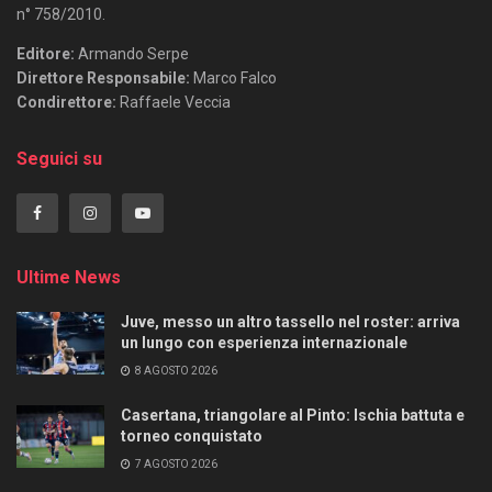
n° 758/2010.
Editore:
Armando Serpe
Direttore Responsabile:
Marco Falco
Condirettore:
Raffaele Veccia
Seguici su
Ultime News
Juve, messo un altro tassello nel roster: arriva
un lungo con esperienza internazionale
8 AGOSTO 2026
Casertana, triangolare al Pinto: Ischia battuta e
torneo conquistato
7 AGOSTO 2026