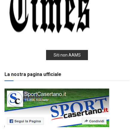
Siti non AAMS
La nostra pagina ufficiale