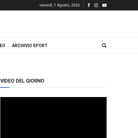
venerdì, 7 Agosto, 2026
DEO
ARCHIVIO SPORT
VIDEO DEL GIORNO
Video
Player