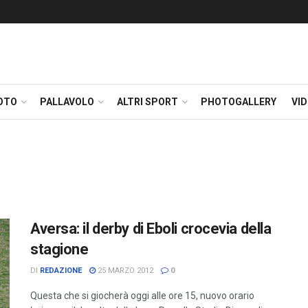
OTO
PALLAVOLO
ALTRI SPORT
PHOTOGALLERY
VI
Aversa: il derby di Eboli crocevia della
stagione
DI
REDAZIONE
25 MARZO 2012
0
Questa che si giocherà oggi alle ore 15, nuovo orario