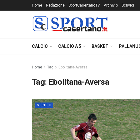
Home
Redazione
SportCasertanoTV
Archivio
Scrivici
CALCIO
CALCIO A 5
BASKET
PALLANU
Home
Tag
Ebolitana-Aversa
Tag:
Ebolitana-Aversa
SERIE C