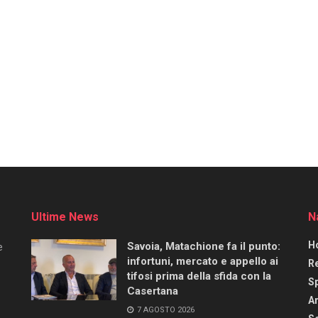
Ultime News
N
H
Savoia, Matachione fa il punto:
e
infortuni, mercato e appello ai
R
tifosi prima della sfida con la
S
Casertana
Ar
7 AGOSTO 2026