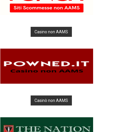
Casino non AAMS
Casinò non AAMS