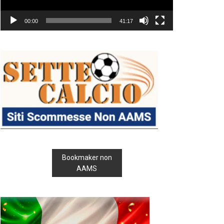
00:00
41:17
Bookmaker non
AAMS