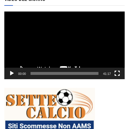
Video
Player
00:00
41:17