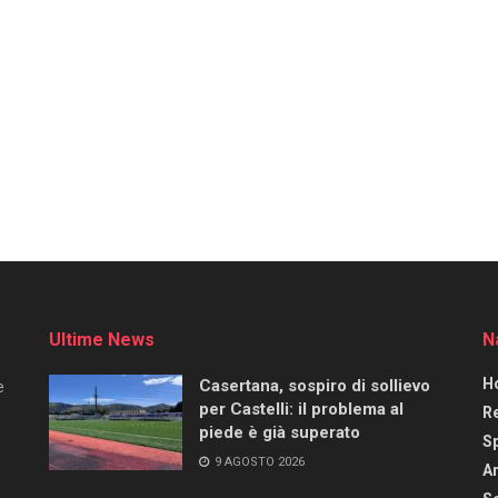
Ultime News
N
H
Casertana, sospiro di sollievo
e
per Castelli: il problema al
R
piede è già superato
S
9 AGOSTO 2026
Ar