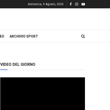
domenica, 9 Agosto, 2026
DEO
ARCHIVIO SPORT
VIDEO DEL GIORNO
Video
Player