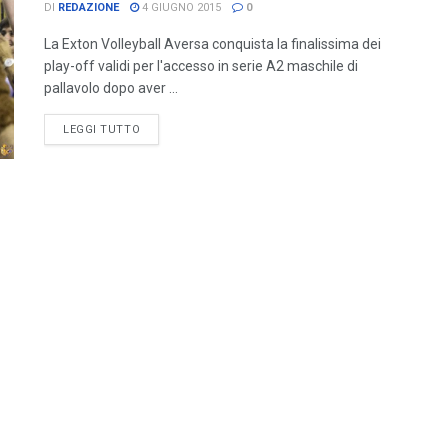
DI
REDAZIONE
4 GIUGNO 2015
0
La Exton Volleyball Aversa conquista la finalissima dei
play-off validi per l'accesso in serie A2 maschile di
pallavolo dopo aver ...
LEGGI TUTTO