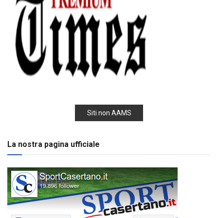
Siti non AAMS
La nostra pagina ufficiale