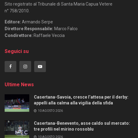
Sito registrato al Tribunale di Santa Maria Capua Vetere
n° 758/2010.
Editore:
Armando Serpe
Direttore Responsabile:
Marco Falco
Condirettore:
Raffaele Veccia
Seguici su
Ultime News
Casertana-Savoia, cresce l’attesa per il derby:
appelli alla calma alla vigilia della sfida
10 AGOSTO 2026
Casertana-Benevento, asse caldo sul mercato:
tre profili nel mirino rossoblu
10 AGOSTO 2026