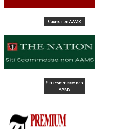
Casinò non AAMS
Siti scommesse non
AAMS