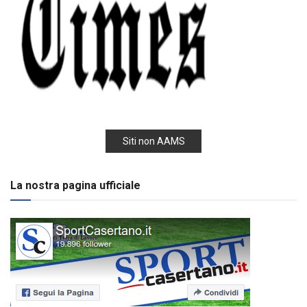
Siti non AAMS
La nostra pagina ufficiale