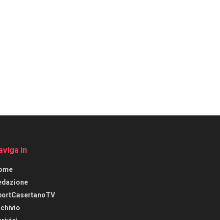
aviga in
ome
edazione
portCasertanoTV
chivio