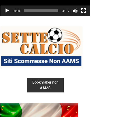
00:00
41:17
Bookmaker non
AAMS