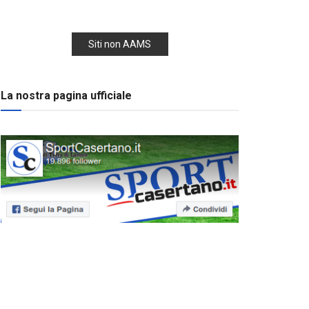
Siti non AAMS
La nostra pagina ufficiale