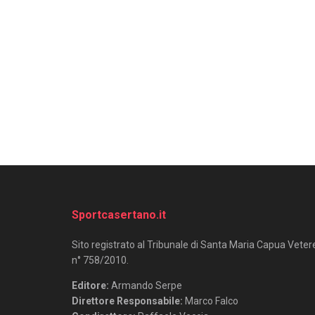
Sportcasertano.it
Sito registrato al Tribunale di Santa Maria Capua Veter
n° 758/2010.
Editore:
Armando Serpe
Direttore Responsabile:
Marco Falco