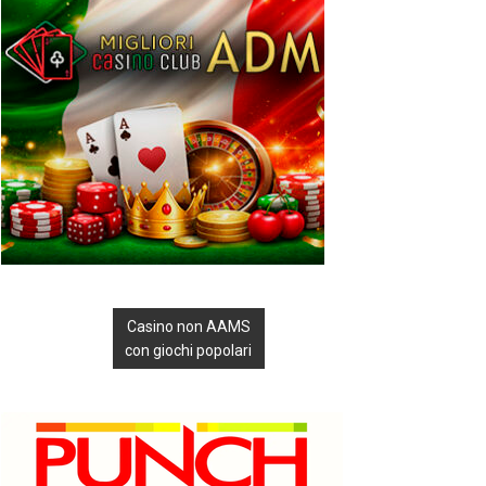
Casino non AAMS
con giochi popolari