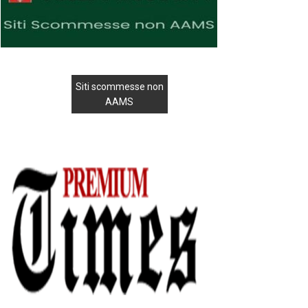
Siti scommesse non
AAMS