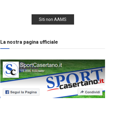
Siti non AAMS
La nostra pagina ufficiale