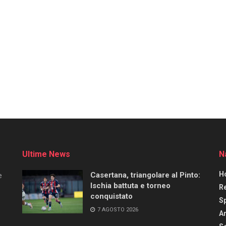
Ultime News
N
H
Casertana, triangolare al Pinto:
e
Ischia battuta e torneo
R
conquistato
S
7 AGOSTO 2026
Ar