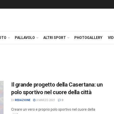
OTO
PALLAVOLO
ALTRI SPORT
PHOTOGALLERY
VI
Il grande progetto della Casertana: un
polo sportivo nel cuore della città
DI
REDAZIONE
4 MARZO 2021
0
Creare un vero e proprio polo sportivo nel cuore della