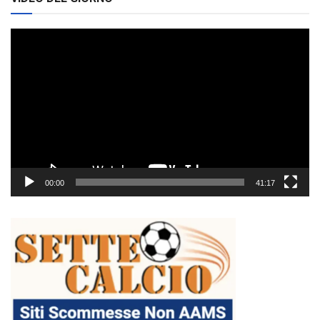
Video
Player
00:00
41:17