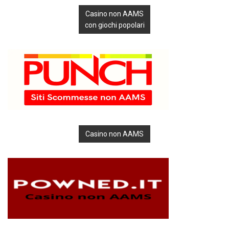
Casino non AAMS
con giochi popolari
Casino non AAMS