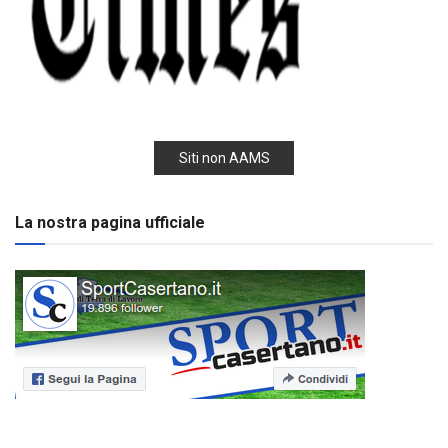
Siti non AAMS
La nostra pagina ufficiale