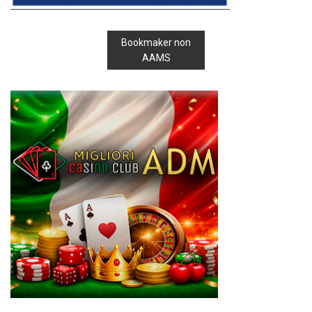
Bookmaker non
AAMS