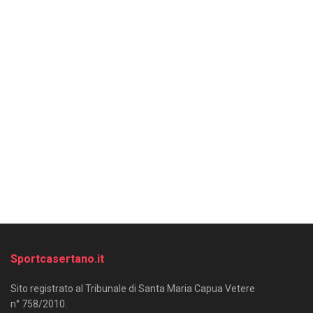
Sportcasertano.it
Sito registrato al Tribunale di Santa Maria Capua Vetere
n° 758/2010.