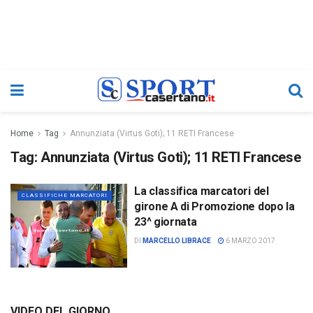
Home
Tag
Annunziata (Virtus Goti); 11 RETI Francese
Tag:
Annunziata (Virtus Goti); 11 RETI Francese
La classifica marcatori del
CLASSIFICHE MARCATORI
girone A di Promozione dopo la
23^ giornata
DI
MARCELLO LIBRACE
6 MARZO 2017
VIDEO DEL GIORNO